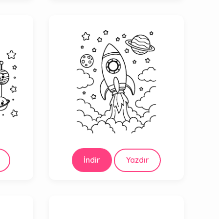
İndir
Yazdır