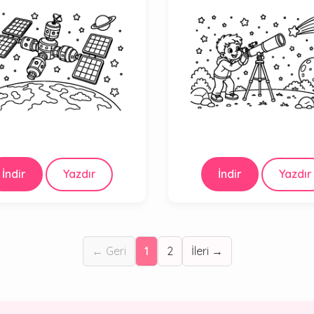
İndir
Yazdır
İndir
Yazdır
← Geri
1
2
İleri →