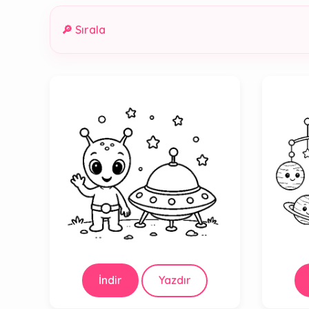
🔎 Sırala
İndir
Yazdır