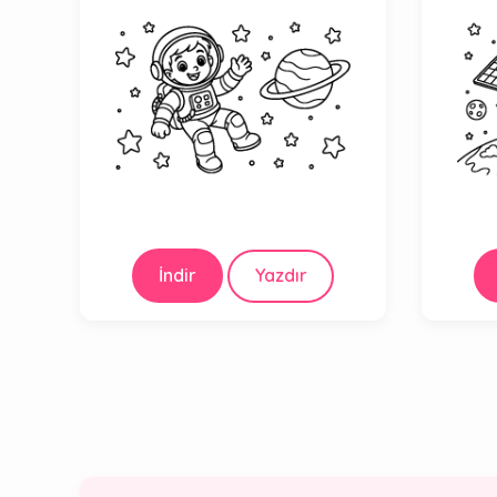
İndir
Yazdır