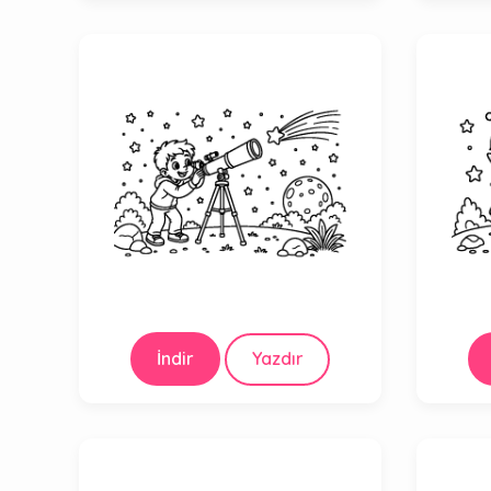
İndir
Yazdır