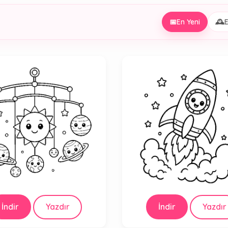
📅
En Yeni
🕰️
E
İndir
Yazdır
İndir
Yazdır