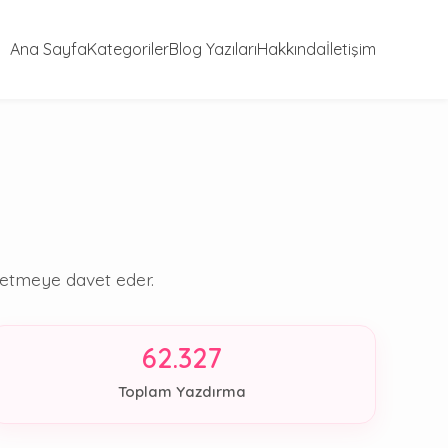
Ana Sayfa
Kategoriler
Blog Yazıları
Hakkında
İletişim
şfetmeye davet eder.
62.327
Toplam Yazdırma