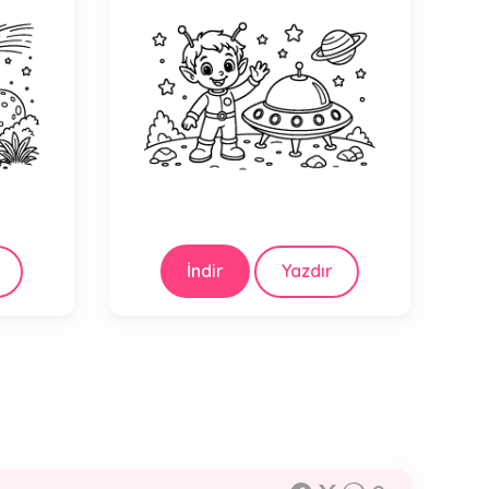
İndir
Yazdır