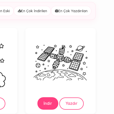
n Eski
📥
En Çok İndirilen
🖨️
En Çok Yazdırılan
İndir
Yazdır