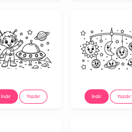
İndir
Yazdır
İndir
Yazdır