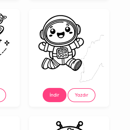
İndir
Yazdır