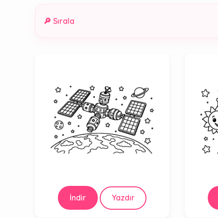
🔎 Sırala
İndir
Yazdır