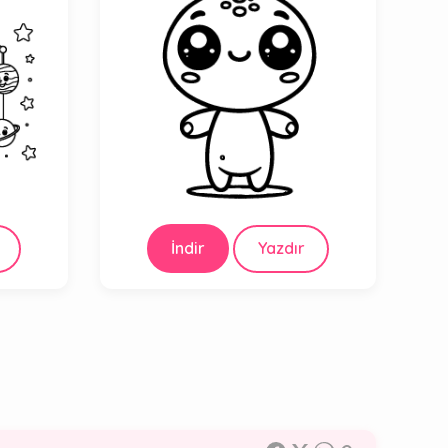
İndir
Yazdır