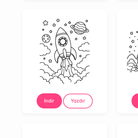
İndir
Yazdır