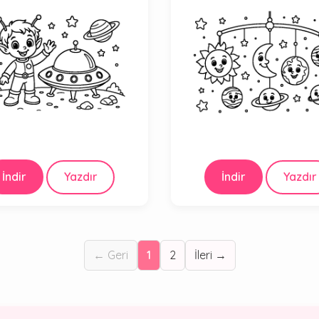
İndir
Yazdır
İndir
Yazdır
← Geri
1
2
İleri →