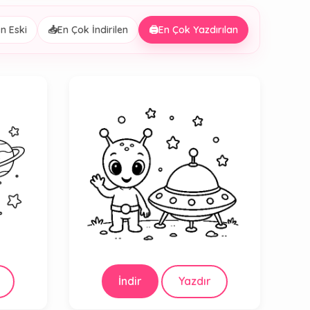
n Eski
📥
En Çok İndirilen
🖨️
En Çok Yazdırılan
İndir
Yazdır