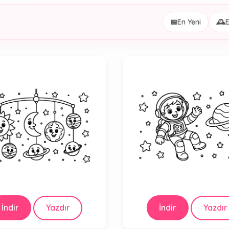
📅
En Yeni
🕰️
E
İndir
Yazdır
İndir
Yazdır