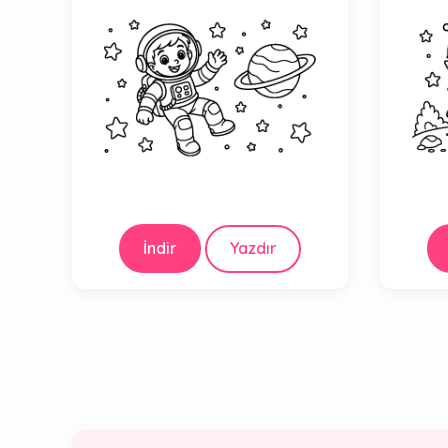
İndir
Yazdır