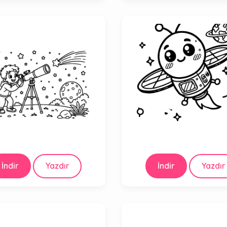
İndir
Yazdır
İndir
Yazdır