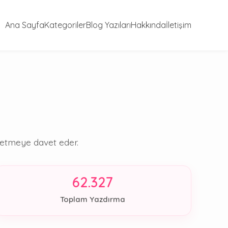
Ana Sayfa
Kategoriler
Blog Yazıları
Hakkında
İletişim
şfetmeye davet eder.
62.327
Toplam Yazdırma