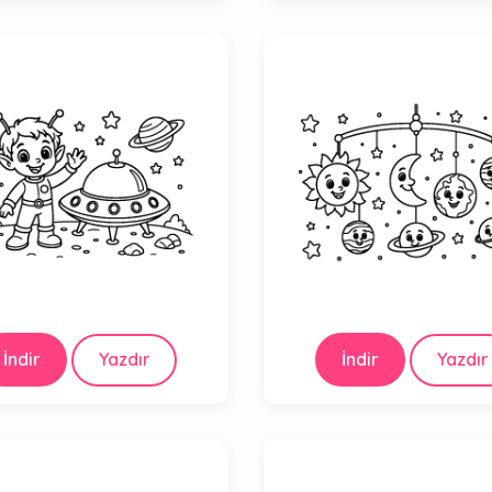
İndir
Yazdır
İndir
Yazdır