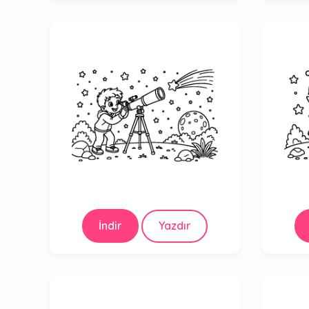
İndir
Yazdır