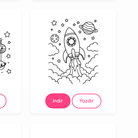
İndir
Yazdır