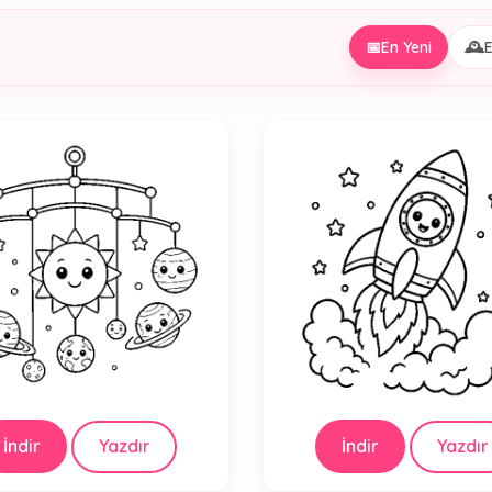
📅
En Yeni
🕰️
E
İndir
Yazdır
İndir
Yazdır