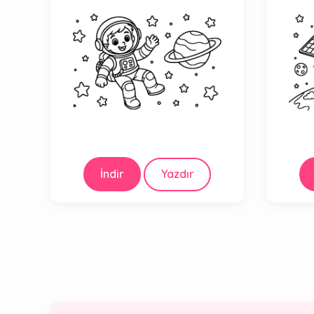
İndir
Yazdır