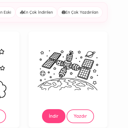
n Eski
📥
En Çok İndirilen
🖨️
En Çok Yazdırılan
İndir
Yazdır