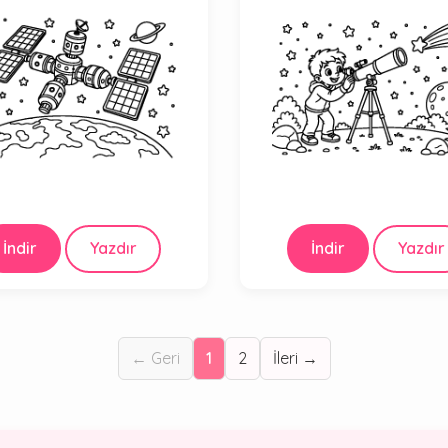
İndir
Yazdır
İndir
Yazdır
← Geri
1
2
İleri →