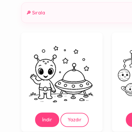
🔎 Sırala
İndir
Yazdır