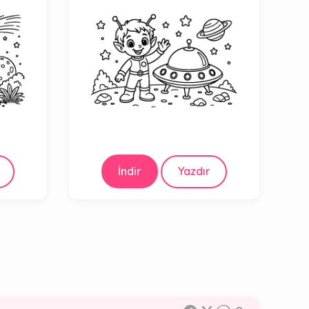
İndir
Yazdır