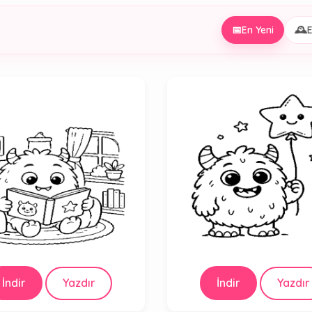
📅
En Yeni
🕰️
E
İndir
Yazdır
İndir
Yazdır