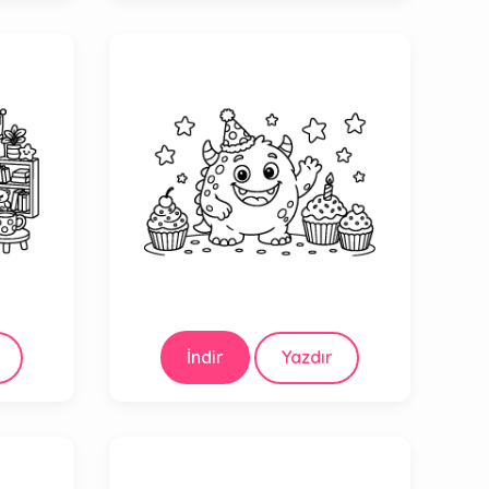
İndir
Yazdır