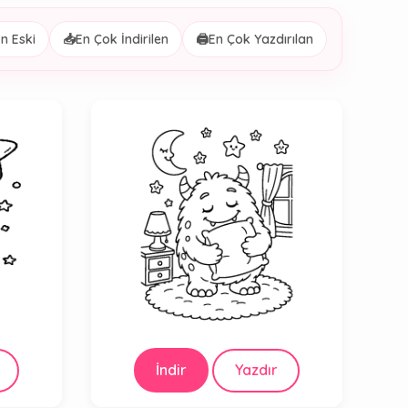
n Eski
📥
En Çok İndirilen
🖨️
En Çok Yazdırılan
İndir
Yazdır