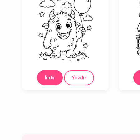
İndir
Yazdır