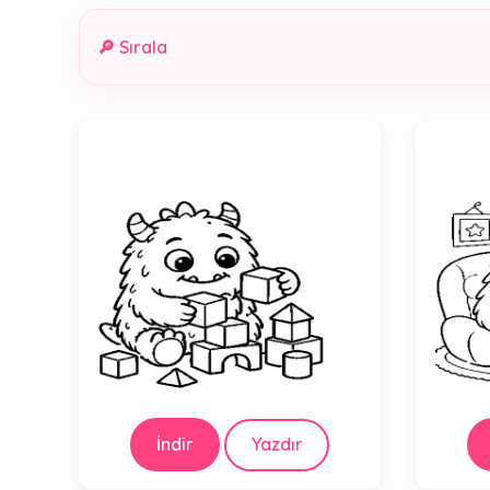
🔎 Sırala
İndir
Yazdır