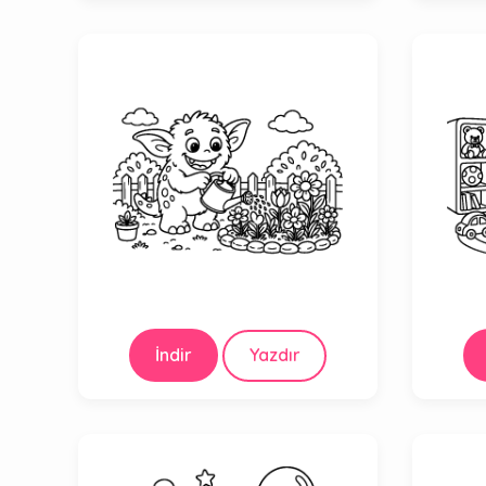
İndir
Yazdır