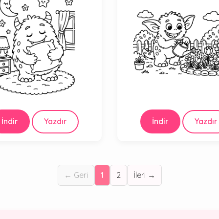
İndir
Yazdır
İndir
Yazdır
← Geri
1
2
İleri →