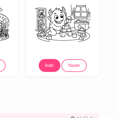
İndir
Yazdır