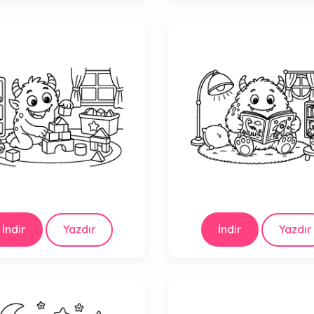
İndir
Yazdır
İndir
Yazdır