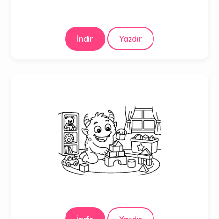
İndir
Yazdır
İndir
Yazdır