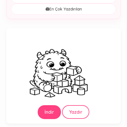
🖨️
En Çok Yazdırılan
İndir
Yazdır