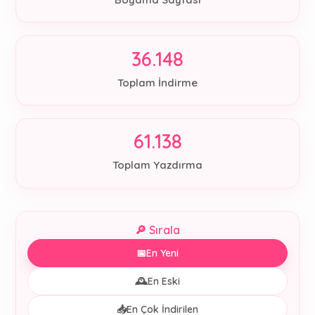
36.148
Toplam İndirme
61.138
Toplam Yazdırma
🔎 Sırala
📅
En Yeni
🕰️
En Eski
📥
En Çok İndirilen