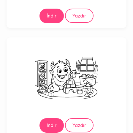
İndir
Yazdır
İndir
Yazdır