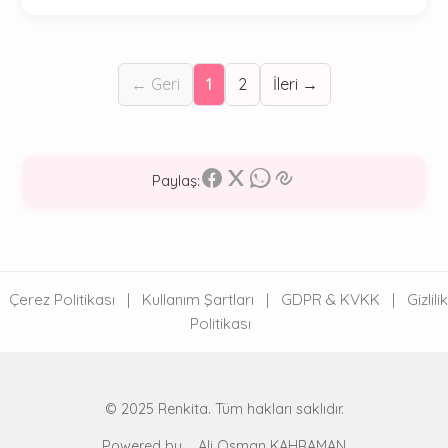
← Geri
1
2
İleri →
Paylaş:
Çerez Politikası
|
Kullanım Şartları
|
GDPR & KVKK
|
Gizlilik
Politikası
© 2025 Renkita. Tüm hakları saklıdır.
Powered by
Ali Osman KAHRAMAN