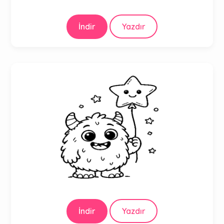
İndir
Yazdır
İndir
Yazdır