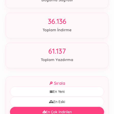
36.136
Toplam İndirme
61.137
Toplam Yazdırma
🔎 Sırala
📅
En Yeni
🕰️
En Eski
📥
En Çok İndirilen