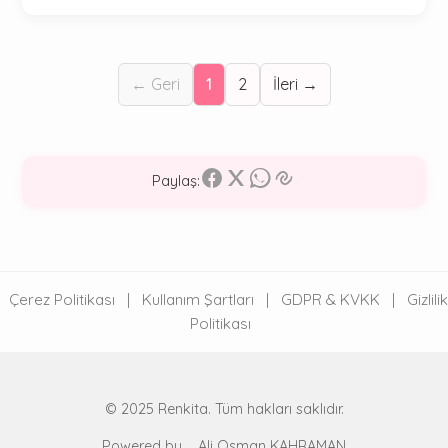
← Geri
1
2
İleri →
Paylaş:
Çerez Politikası
|
Kullanım Şartları
|
GDPR & KVKK
|
Gizlilik
Politikası
© 2025 Renkita. Tüm hakları saklıdır.
Powered by
Ali Osman KAHRAMAN