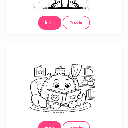
İndir
Yazdır
İndir
Yazdır