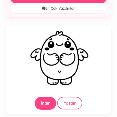
🖨️
En Çok Yazdırılan
İndir
Yazdır