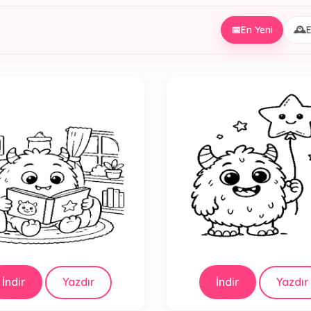
📅
En Yeni
🕰️
E
İndir
Yazdır
İndir
Yazdır