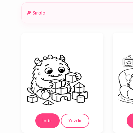
🔎 Sırala
İndir
Yazdır