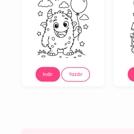
İndir
Yazdır