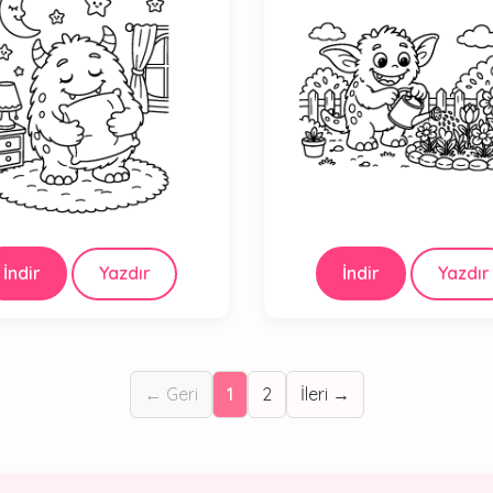
İndir
Yazdır
İndir
Yazdır
← Geri
1
2
İleri →