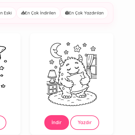
n Eski
📥
En Çok İndirilen
🖨️
En Çok Yazdırılan
İndir
Yazdır