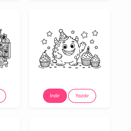
İndir
Yazdır