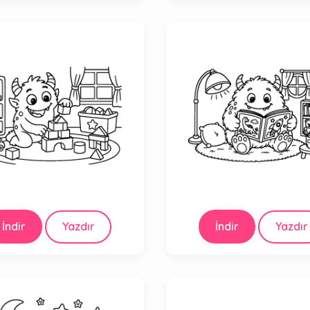
İndir
Yazdır
İndir
Yazdır