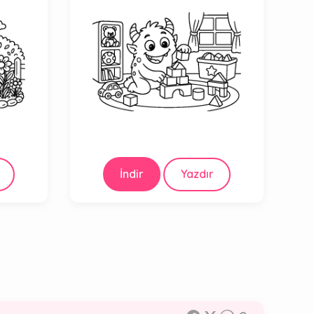
İndir
Yazdır