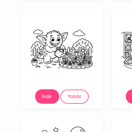
İndir
Yazdır