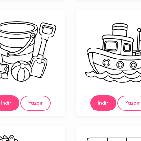
İndir
Yazdır
İndir
Yazdır