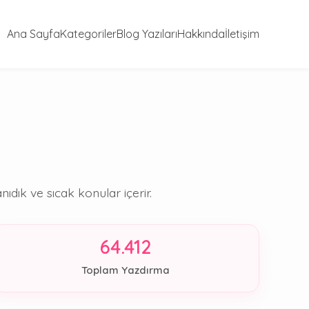
Ana Sayfa
Kategoriler
Blog Yazıları
Hakkında
İletişim
ıdık ve sıcak konular içerir.
64.412
Toplam Yazdırma