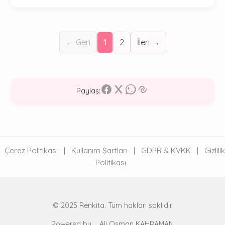
← Geri
1
2
İleri →
Paylaş:
Çerez Politikası
|
Kullanım Şartları
|
GDPR & KVKK
|
Gizlilik
Politikası
© 2025 Renkita. Tüm hakları saklıdır.
Powered by
Ali Osman KAHRAMAN