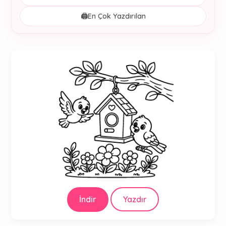
🖨️
En Çok Yazdırılan
İndir
Yazdır