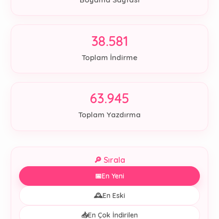
38.581
Toplam İndirme
63.945
Toplam Yazdırma
🔎 Sırala
📅
En Yeni
🕰️
En Eski
📥
En Çok İndirilen