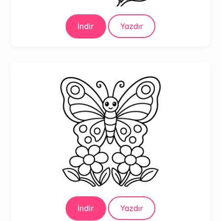
İndir
Yazdır
İndir
Yazdır