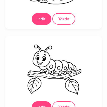
İndir
Yazdır
İndir
Yazdır