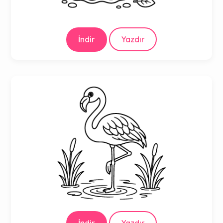
İndir
Yazdır
İndir
Yazdır