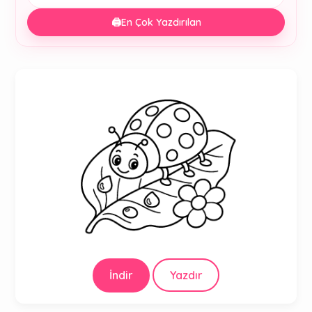
🖨️
En Çok Yazdırılan
İndir
Yazdır