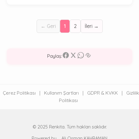
← Geri
1
2
İleri →
Paylaş:
Çerez Politikası
|
Kullanım Şartları
|
GDPR & KVKK
|
Gizlilik
Politikası
© 2025 Renkita. Tüm hakları saklıdır.
Powered by
Ali Osman KAHRAMAN