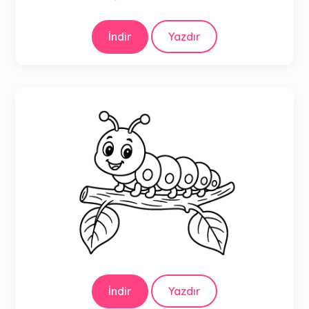
İndir
Yazdır
İndir
Yazdır