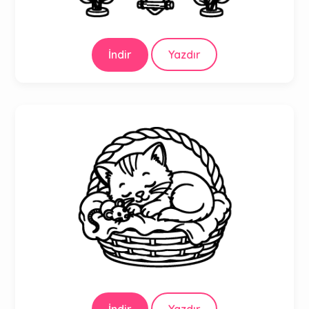
İndir
Yazdır
İndir
Yazdır