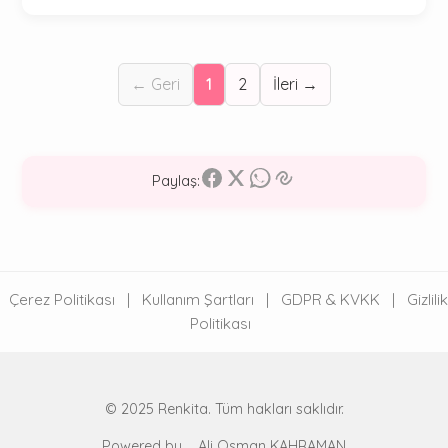
← Geri
1
2
İleri →
Paylaş:
Çerez Politikası
|
Kullanım Şartları
|
GDPR & KVKK
|
Gizlilik
Politikası
© 2025 Renkita. Tüm hakları saklıdır.
Powered by
Ali Osman KAHRAMAN