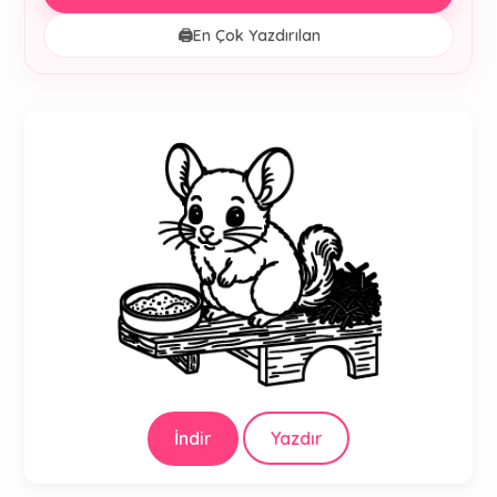
🖨️
En Çok Yazdırılan
İndir
Yazdır