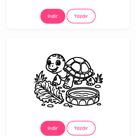
İndir
Yazdır
İndir
Yazdır