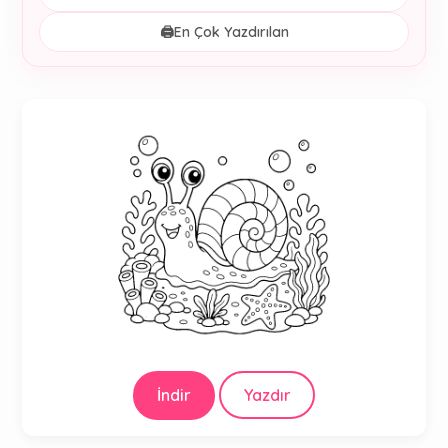
🖨️
En Çok Yazdırılan
İndir
Yazdır