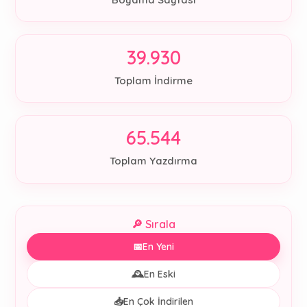
39.930
Toplam İndirme
65.544
Toplam Yazdırma
🔎 Sırala
📅
En Yeni
🕰️
En Eski
📥
En Çok İndirilen