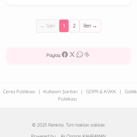
← Geri
1
2
İleri →
Paylaş:
Çerez Politikası
|
Kullanım Şartları
|
GDPR & KVKK
|
Gizlilik
Politikası
© 2025 Renkita. Tüm hakları saklıdır.
Powered by
Ali Osman KAHRAMAN