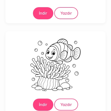
İndir
Yazdır
İndir
Yazdır