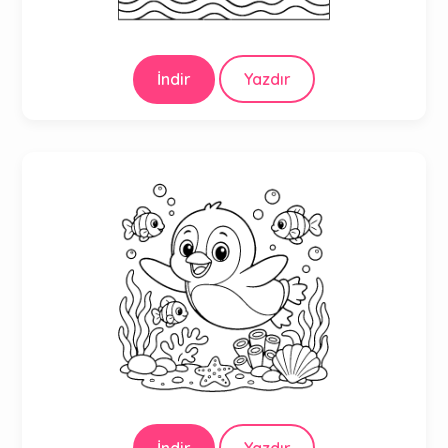
İndir
Yazdır
İndir
Yazdır