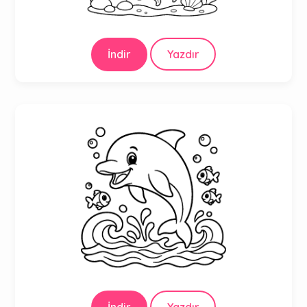
İndir
Yazdır
İndir
Yazdır