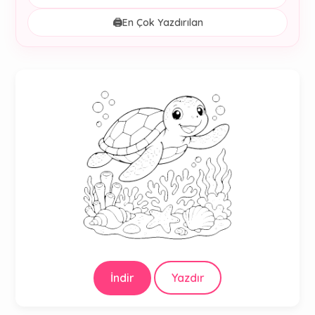
🖨️
En Çok Yazdırılan
İndir
Yazdır