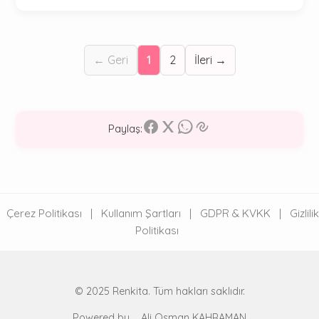
← Geri
1
2
İleri →
Paylaş:
Çerez Politikası
|
Kullanım Şartları
|
GDPR & KVKK
|
Gizlilik
Politikası
© 2025 Renkita. Tüm hakları saklıdır.
Powered by
Ali Osman KAHRAMAN