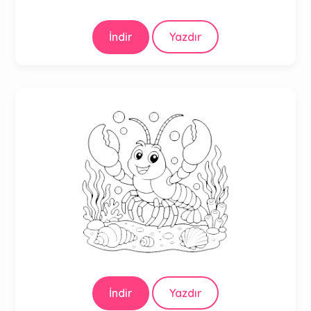
İndir
Yazdır
İndir
Yazdır